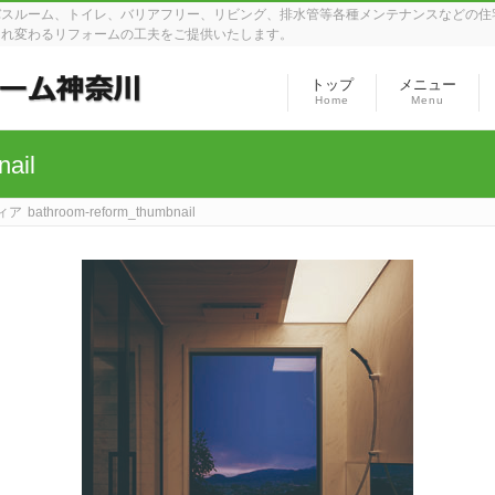
バスルーム、トイレ、バリアフリー、リビング、排水管等各種メンテナンスなどの住
まれ変わるリフォームの工夫をご提供いたします。
トップ
メニュー
Home
Menu
nail
ィア
bathroom-reform_thumbnail