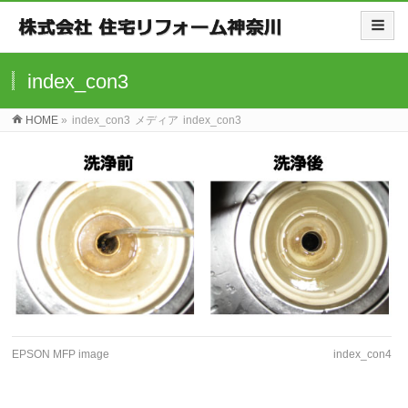
index_con3
HOME
»
index_con3
メディア
index_con3
EPSON MFP image
index_con4