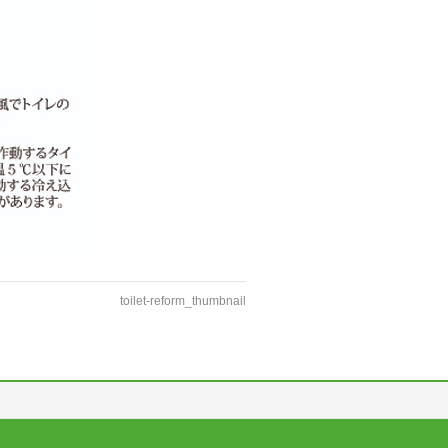
toilet-reform_thumbnail