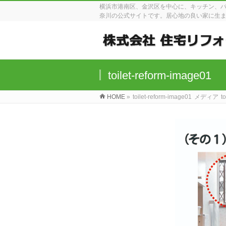
横浜市港南区、金沢区を中心に、キッチン、
奈川の公式サイトです。居心地の良い家に生
toilet-reform-image01
HOME
»
toilet-reform-image01
メディア
t