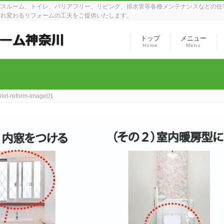
バスルーム、トイレ、バリアフリー、リビング、排水管等各種メンテナンスなどの住
まれ変わるリフォームの工夫をご提供いたします。
トップ
メニュー
Home
Menu
oilet-reform-image01