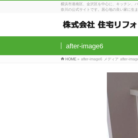
横浜市港南区、金沢区を中心に、キッチン、
奈川の公式サイトです。居心地の良い家に生
after-image6
HOME
»
after-image6
メディア
after-imag