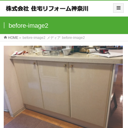
before-image2
HOME
»
before-image2
メディア
before-image2