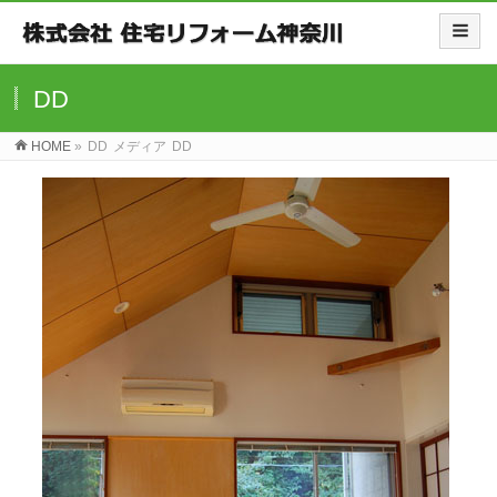
DD
HOME
»
DD
メディア
DD